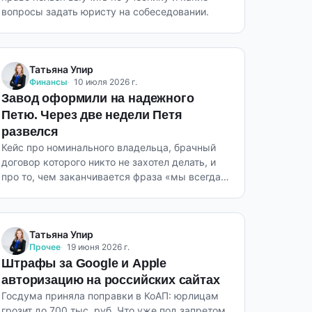
вопросы задать юристу на собеседовании.
Татьяна Упир
Финансы
10 июля 2026 г.
Завод оформили на надежного
Петю. Через две недели Петя
развелся
Кейс про номинального владельца, брачный
договор которого никто не захотел делать, и
про то, чем заканчивается фраза «мы всегда
договоримся».
Татьяна Упир
Прочее
19 июня 2026 г.
Штрафы за Google и Apple
авторизацию на российских сайтах
Госдума приняла поправки в КоАП: юрлицам
грозит до 700 тыс. руб. Что уже под запретом,