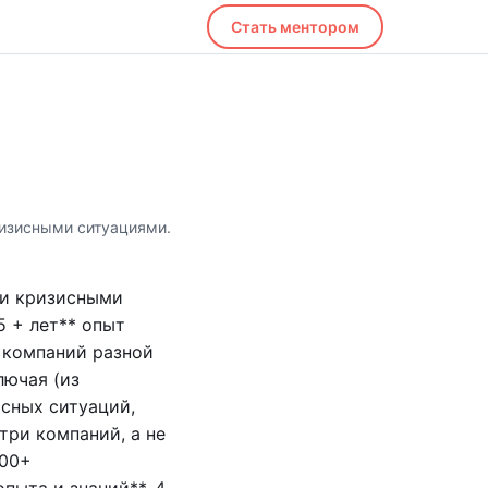
Стать ментором
ризисными ситуациями.
ии кризисными
5 + лет** опыт
 компаний разной
лючая (из
исных ситуаций,
три компаний, а не
000+