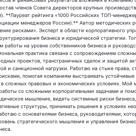
сов и финансовых результатов вложения в компанию о
состав членов Совета директоров крупных производст
). **Лауреат рейтинга «1000 Российских ТОП-менедже
оциации менеджеров России).** Автор методических 
ение рисками». Эксперт в области корпоративного упр
руктурирования бизнеса и юридической стратегии. То
 работы на уровне собственников бизнеса и руководс
иональная практика связана с сопровождением сложн
одных проектов, трансграничных сделок и защитой ак
ой и санкционной нагрузки. Работаю на стыке права, с
рисками, помогая компаниям выстраивать устойчивые
 в сложных правовых и экономических условиях. Мой 
работы со сложными корпоративными задачами и помо
дическое мышление, видеть системные риски бизнеса
тивные структуры, принимать решения в условиях нео
аботаю с основателями бизнеса, руководителями, кот
ровень стратегического мышления и управления бизнес
неса.