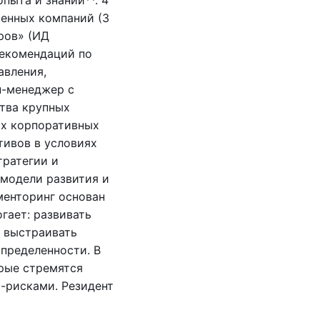
пыта и знаний**. 4
венных компаний (3
ров» (ИД
рекомендаций по
авления,
п-менеджер с
тва крупных
ых корпоративных
тивов в условиях
тратегии и
 модели развития и
менторинг основан
гает: развивать
, выстраивать
пределенности. В
орые стремятся
-рисками. Резидент