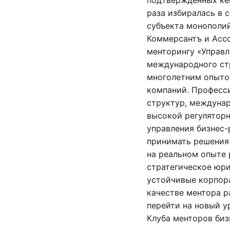
подтвержденных кей
раза избиралась в 
субъекта монополий
Коммерсантъ и Асс
менторингу «Управл
международного ст
многолетним опытом
компаний. Професс
структур, междунар
высокой регуляторн
управления бизнес-
принимать решения
на реальном опыте 
стратегическое юри
устойчивые корпора
качестве ментора р
перейти на новый у
Клуба менторов биз