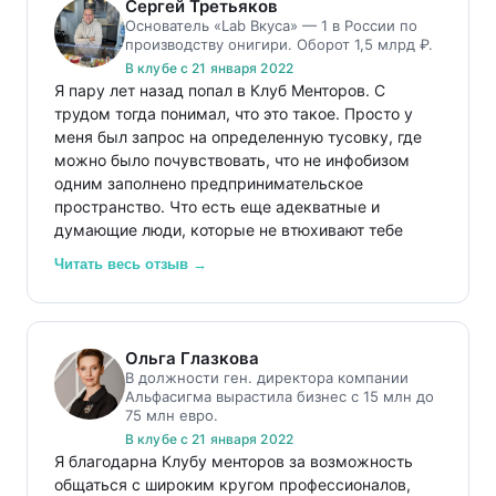
Сергей Третьяков
Почему я здесь?
Основатель «Lab Вкуса» — 1 в России по
- Здесь люди с очень разной экспертизой.
производству онигири. Оборот 1,5 млрд ₽.
- Здесь менторят. Много, профессионально,
В клубе с 21 января 2022
глубоко.
Я пару лет назад попал в Клуб Менторов. С
- Здесь я могу быть полезным и получить пользу.
трудом тогда понимал, что это такое. Просто у
меня был запрос на определенную тусовку, где
Если вы ментор и это часть вашей души — добро
можно было почувствовать, что не инфобизом
пожаловать. Понятно, что с нами полезно. Главное
одним заполнено предпринимательское
— что с нами тепло.
пространство. Что есть еще адекватные и
думающие люди, которые не втюхивают тебе
очередной обучающий продукт, а рассказывают
Читать весь отзыв →
реальный опыт и показывают тебе же твой бизнес
под другим углом.
А когда я познакомился с ребятами и понял, что я
Ольга Глазкова
могу перекинуться парой слов с основателем
В должности ген. директора компании
Денди, или с основателем ИТ школы «OTUS», или
Альфасигма вырастила бизнес с 15 млн до
75 млн евро.
с человеком, который строил «Камаз-лизинг» и
руководил проектом «Антисон» в Москве, или с
В клубе с 21 января 2022
Я благодарна Клубу менторов за возможность
человеком, который придумал и создал
общаться с широким кругом профессионалов,
приложение «Штрафы ГИБДД», или с