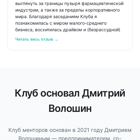
выглянуть за границы пузыря фармацевтической
основателем самой крупной школы немецкого
индустрии, а также за пределы корпоративного
языка в России, или с людьми, которые
мира. Благодаря заседаниям Клуба я
создавали Skyeng и Novakid. Короче, нет столько
познакомилась с миром малого-среднего
времени, чтобы все это перечислять. В тот
бизнеса, восхитилась драйвом и (безрассудной)
момент я решил, что неплохо зашел и остался
смелостью основателей компаний, их
там.
Читать весь отзыв →
стремлением разрабатывать и продвигать свои
продукты и услуги, беря на себя все риски
самостоятельного плавания в пучинах экономики.
Я благодарна Клубу за продвижение
профессионального подхода к менторингу. База
знаний Клуба менторов - мой источник
систематизации знаний в самых разных
Клуб основал Дмитрий
областях, особенно когда надо приземлить опыт
работы в крупном бизнесе на работу небольших
Волошин
компаний.
Клуб менторов основан в 2021 году Дмитрием
Волошиным — предпринимателем, со-