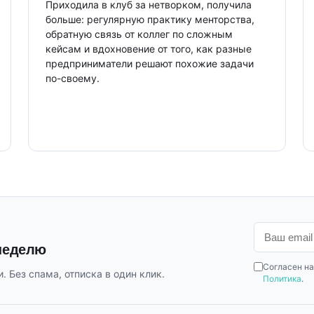
Приходила в клуб за нетворком, получила
База знаний Клуба менторов - мой источник
больше: регулярную практику менторства,
систематизации знаний в самых разных
обратную связь от коллег по сложным
областях, особенно когда надо приземлить
кейсам и вдохновение от того, как разные
опыт работы в крупном бизнесе на работу
предприниматели решают похожие задачи
небольших компаний.
по-своему.
 неделю
Согласен на
. Без спама, отписка в один клик.
Политика
.