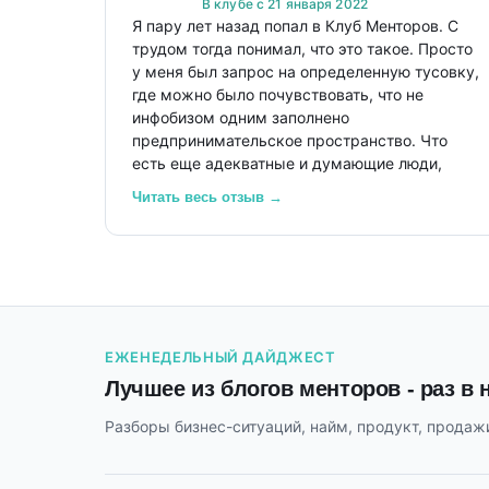
В клубе с 21 января 2022
Я пару лет назад попал в Клуб Менторов. С
трудом тогда понимал, что это такое. Просто
у меня был запрос на определенную тусовку,
где можно было почувствовать, что не
инфобизом одним заполнено
предпринимательское пространство. Что
есть еще адекватные и думающие люди,
которые не втюхивают тебе очередной
Читать весь отзыв →
обучающий продукт, а рассказывают
реальный опыт и показывают тебе же твой
бизнес под другим углом.
А когда я познакомился с ребятами и понял,
что я могу перекинуться парой слов с
основателем Денди, или с основателем ИТ
ЕЖЕНЕДЕЛЬНЫЙ ДАЙДЖЕСТ
школы «OTUS», или с человеком, который
Лучшее из блогов менторов - раз в
строил «Камаз-лизинг» и руководил
проектом «Антисон» в Москве, или с
Разборы бизнес-ситуаций, найм, продукт, продажи
человеком, который придумал и создал
приложение «Штрафы ГИБДД», или с
основателем самой крупной школы