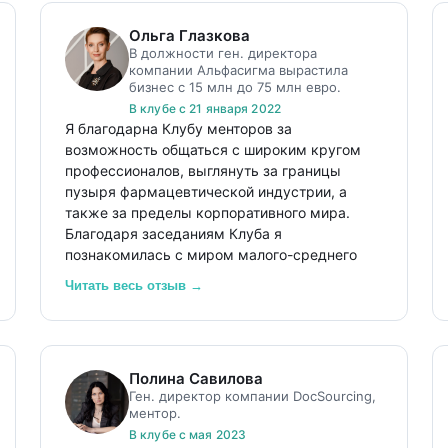
Ольга Глазкова
В должности ген. директора
компании Альфасигма вырастила
бизнес с 15 млн до 75 млн евро.
В клубе с 21 января 2022
Я благодарна Клубу менторов за
возможность общаться с широким кругом
профессионалов, выглянуть за границы
пузыря фармацевтической индустрии, а
также за пределы корпоративного мира.
Благодаря заседаниям Клуба я
познакомилась с миром малого-среднего
бизнеса, восхитилась драйвом и
Читать весь отзыв →
(безрассудной) смелостью основателей
компаний, их стремлением разрабатывать и
продвигать свои продукты и услуги, беря на
себя все риски самостоятельного плавания в
Полина Савилова
пучинах экономики.
Ген. директор компании DocSourcing,
ментор.
Я благодарна Клубу за продвижение
В клубе с мая 2023
профессионального подхода к менторингу.