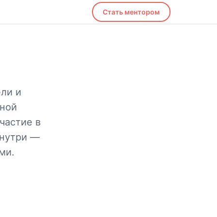
Стать ментором
ли и
ьной
частие в
знутри —
ми.