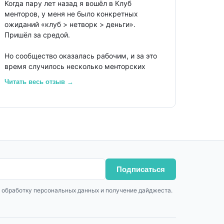
Когда пару лет назад я вошёл в Клуб
- Здесь я могу быть полезным и получить
менторов, у меня не было конкретных
пользу.
ожиданий «клуб > нетворк > деньги».
Пришёл за средой.
Если вы ментор и это часть вашей души —
добро пожаловать. Понятно, что с нами
Но сообщество оказалась рабочим, и за это
полезно. Главное — что с нами тепло.
время случилось несколько менторских
контрактов – конечно не клуб их мне привёл,
Читать весь отзыв →
но члены клуба показали, как это вообще
работает.
Клуб — не про, чтобы учить жизни. Там
собрались предприниматели и топ-
менеджеры, которые умеют
рефлексировать, задавать честные вопросы
и открыто делиться опытом.
Подписаться
 обработку персональных данных и получение дайджеста.