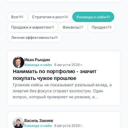
Все
Стратегия и рост
Команда и найм
195
36
45
Продажи и маркетинг
Финансы
Продукт
5
27
29
Личная эффективность
44
Иван Рындин
Команда и найм
6 августа 2026 г.
Нанимать по портфолио - значит
покупать чужое прошлое
Громкие кейсы не показывают реальный вклад, а
энергия без фокуса сгорает вхолостую. Один
вопрос, который проверяет не резюме, а
мышление.
Василь Закиев
Команда и найм
6 августа 2026 г.