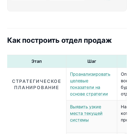
Как построить отдел продаж
Этап
Шаг
Проанализировать
Опред
целевые
вокру
СТРАТЕГИЧЕСКОЕ
ПЛАНИРОВАНИЕ
показатели на
будет
основе стратегии
отдел
Выявить узкие
Найти
места текущей
котор
системы
произ