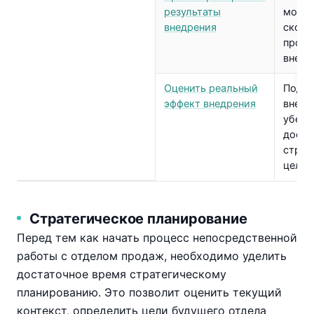
результаты
монит
внедрения
скорр
проце
внешн
Оценить реальный
Подве
эффект внедрения
внедр
убеди
дост
страт
целей
Стратегическое планирование
Перед тем как начать процесс непосредственной
работы с отделом продаж, необходимо уделить
достаточное время стратегическому
планированию. Это позволит оценить текущий
контекст, определить цели будущего отдела