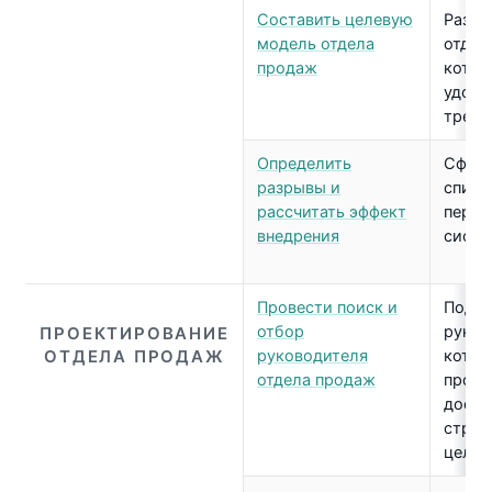
Составить целевую
Разра
модель отдела
отдел
продаж
котор
удовл
требо
Определить
Сфор
разрывы и
списо
рассчитать эффект
перех
внедрения
систе
Провести поиск и
Подоб
отбор
руков
ПРОЕКТИРОВАНИЕ
ОТДЕЛА ПРОДАЖ
руководителя
котор
отдела продаж
прод
дости
страт
целей