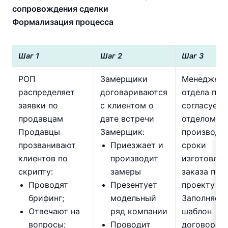
сопровождения сделки
Формализация процесса
Шаг 1
Шаг 2
Шаг 3
РОП
Замерщики
Менеджер
распределяет
договариваются
отдела пр
заявки по
с клиентом о
согласует 
продавцам
дате встречи
отделом
Продавцы
Замерщик:
производс
прозванивают
Приезжает и
сроки
клиентов по
производит
изготовлен
скрипту:
замеры
заказа по
Проводят
Презентует
проекту
брифинг;
модельный
Заполняет
Отвечают на
ряд компании
шаблон
вопросы;
Проводит
договора