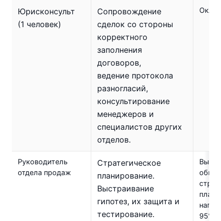
Оклад
Юрисконсульт
Сопровождение
(1 человек)
сделок со стороны
корректного
заполнения
договоров,
ведение протокола
разногласий,
консультирование
менеджеров и
специалистов других
отделов.
Руководитель
Выпол
Стратегическое
отдела продаж
обще
планирование.
страт
Выстраивание
плана
гипотез, их защита и
напра
тестирование.
95%.