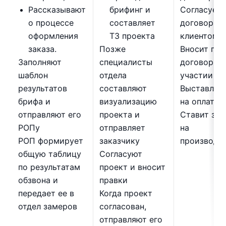
Рассказывают
брифинг и
Согласует
о процессе
составляет
договор с
оформления
ТЗ проекта
клиентом
заказа.
Позже
Вносит пра
Заполняют
специалисты
договор пр
шаблон
отдела
участии ю
результатов
составляют
Выставляет
брифа и
визуализацию
на оплату
отправляют его
проекта и
Ставит зад
РОПу
отправляет
на
РОП формирует
заказчику
производс
общую таблицу
Согласуют
по результатам
проект и вносит
обзвона и
правки
передает ее в
Когда проект
отдел замеров
согласован,
отправляют его