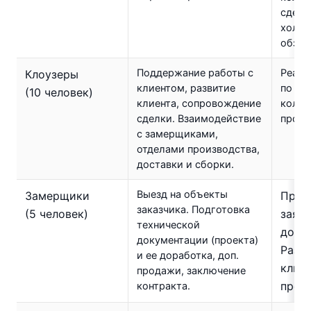
сдело
холо
обзво
Поддержание работы с
Реали
Клоузеры
клиентом, развитие
по об
(10 человек)
клиента, сопровождение
колич
сделки. Взаимодействие
прода
с замерщиками,
отделами производства,
доставки и сборки.
Выезд на объекты
Замерщики
Прео
заказчика. Подготовка
(5 человек)
заявк
технической
догов
документации (проекта)
Разв
и ее доработка, доп.
клиен
продажи, заключение
прода
контракта.