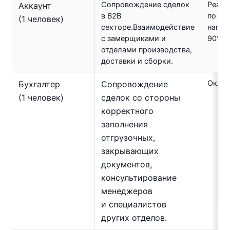
Сопровождение сделок
Реали
Аккаунт
в B2B
по В2
(1 человек)
секторе.Взаимодействие
напра
с замерщиками и
90%.
отделами производства,
доставки и сборки.
Оклад
Бухгалтер
Сопровождение
(1 человек)
сделок со стороны
корректного
заполнения
отгрузочных,
закрывающих
документов,
консультирование
менеджеров
и специалистов
других отделов.