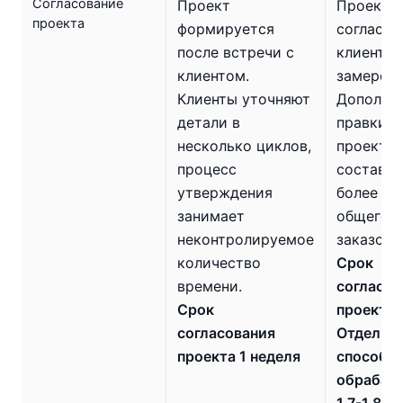
Согласование
Проект
Проект
проекта
формируется
согласуе
после встречи с
клиенте 
клиентом.
замеров.
Клиенты уточняют
Дополни
детали в
правки п
несколько циклов,
проекта
процесс
составля
утверждения
более 15
занимает
общего п
неконтролируемое
заказов.
количество
Срок
времени.
согласов
Срок
проекта 1
согласования
Отдел п
проекта 1 неделя
способе
обрабат
1,7-1,8х 