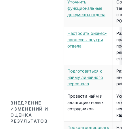
Уточнить
Согла
функциональные
текущ
документы отдела
с вид
РОПа
Настроить бизнес-
Разра
процессы внутри
прави
отдела
прода
регла
его
Подготовиться к
Разра
найму линейного
инфра
персонала
работ
Провести найм и
Укомп
адаптацию новых
отдел
ВНЕДРЕНИЕ
ИЗМЕНЕНИЙ И
сотрудников
необ
ОЦЕНКА
кадр
РЕЗУЛЬТАТОВ
Проконтролировать
Налад