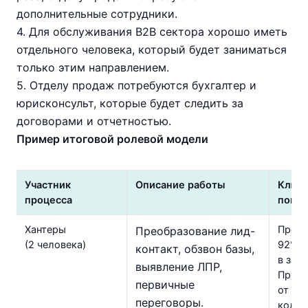
дополнительные сотрудники.
4. Для обслуживания В2В сектора хорошо иметь
отдельного человека, который будет заниматься
только этим направлением.
5. Отделу продаж потребуются бухгалтер и
юрисконсульт, которые будет следить за
договорами и отчетностью.
Пример итоговой ролевой модели
Участник
Описание работы
Ключ
процесса
показ
Хантеры
Преоб
Преобразование лид-
(2 человека)
92% т
контакт, обзвон базы,
в заяв
выявление ЛПР,
Привл
первичные
от об
переговоры.
колич