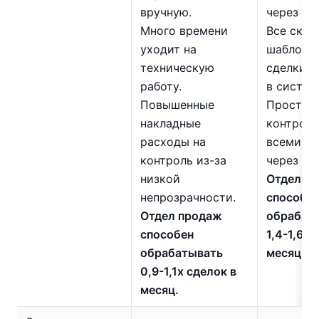
вручную.
через CR
Много времени
Все скри
уходит на
шаблоны 
техническую
сделки 
работу.
в систем
Повышенные
Простой
накладные
контроль
расходы на
всеми с
контроль из-за
через да
низкой
Отдел п
непрозрачности.
способе
Отдел продаж
обрабат
способен
1,4-1,6х 
обрабатывать
месяц.
0,9-1,1х сделок в
месяц.