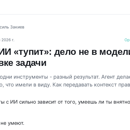
силь Закиев
 2026 г.
Ор
И «тупит»: дело не в модели
вке задачи
одни инструменты - разный результат. Агент делае
то, что имели в виду. Как передавать контекст пра
ты с ИИ сильно зависит от того, умеешь ли ты внятно
не умеют.