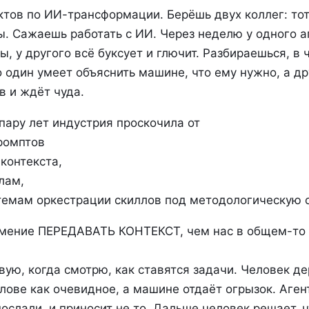
ктов по ИИ-трансформации. Берёшь двух коллег: тот
. Сажаешь работать с ИИ. Через неделю у одного а
ы, у другого всё буксует и глючит. Разбираешься, в 
о один умеет объяснить машине, что ему нужно, а др
в и ждёт чуда.
ару лет индустрия проскочила от
ромптов
 контекста,
лам,
стемам оркестрации скиллов под методологическую 
 умение ПЕРЕДАВАТЬ КОНТЕКСТ, чем нас в общем-то в
вую, когда смотрю, как ставятся задачи. Человек д
лове как очевидное, а машине отдаёт огрызок. Аген
 послали, и приносит не то. Дальше человек решает, 