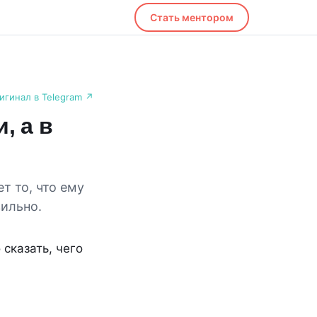
Стать ментором
игинал в Telegram ↗
, а в
т то, что ему
вильно.
 сказать, чего