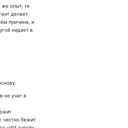
 же опыт, те
гент делает
чём причина, и
угой кидает в
основу.
 не учат в
ержит
т честно бежит
что «ИИ тупой»