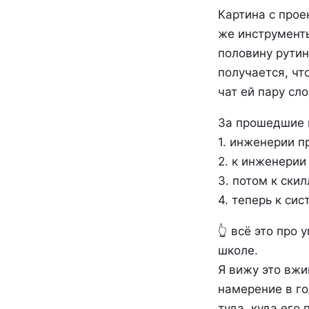
Картина с прое
же инструменты
половину рутин
получается, чт
чат ей пару сло
За прошедшие п
1. инженерии п
2. к инженерии
3. потом к скил
4. теперь к си
👆 всё это про
школе.
Я вижу это вжи
намерение в го
туда, куда его