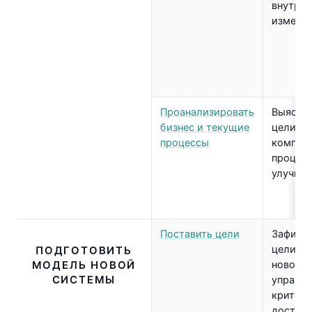
внутре
измене
Проанализировать
Выяснит
бизнес и текущие
цели пр
процессы
компани
процес
улучше
Поставить цели
Зафикс
цели вн
ПОДГОТОВИТЬ
МОДЕЛЬ НОВОЙ
новой 
СИСТЕМЫ
управле
критери
достиж