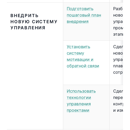
Подготовить
Разбить
пошаговый план
новой с
ВНЕДРИТЬ
НОВУЮ СИСТЕМУ
внедрения
управле
УПРАВЛЕНИЯ
промеж
этапы
Установить
Сделать
систему
новой с
мотивации и
управле
обратной связи
плавны
сотрудн
Использовать
Сделать
технологии
перехо
управления
контро
проектами
и изме