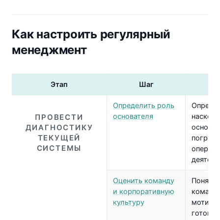
Как настроить регулярный
менеджмент
Этап
Шаг
З
Определить роль
Определ
основателя
наскол
ПРОВЕСТИ
ДИАГНОСТИКУ
основат
ТЕКУЩЕЙ
погруже
СИСТЕМЫ
операц
деятель
Оценить команду
Понять,
и корпоративную
команд
культуру
мотивир
готова 