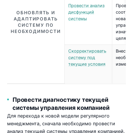
Провести анализ
Провери
дисфункций
соответ
ОБНОВЛЯТЬ И
АДАПТИРОВАТЬ
системы
новая с
СИСТЕМУ ПО
управл
НЕОБХОДИМОСТИ
изнача
целям
Скорректировать
Внести
систему под
необхо
текущие условия
измене
Провести диагностику текущей
системы управления компанией
Для перехода к новой модели регулярного
менеджмента, сначала необходимо провести
анализ текущей системы управления компанией.