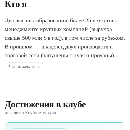
Кто я
Два высших образования, более 25 лет в топ-
менеджменте крупных компаний (выручка
свыше 500 млн $ в год), в том числе за рубежом.
В прошлом — владелец двух производств и
торговой сети (запущены с нуля и проданы).
Антикризисный управляющий и CEO для
Читать дальше →
бизнесов с выручкой от 1 до 10 млрд ₽.
Более 15 лет в советах директоров и эдвайзери-
бордах — от вывода компаний из кризиса и
Достижения в клубе
подготовки к приватизации до M&A,
цифровизации и выхода на экспорт:
регалии в Клубе менторов
— АО «Бамстроймеханизация» (независимый