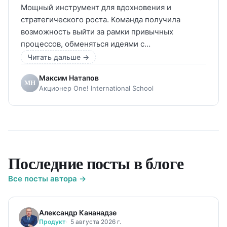
Мощный инструмент для вдохновения и
стратегического роста. Команда получила
возможность выйти за рамки привычных
процессов, обменяться идеями с
мотивирующими экспертами и выработать
Читать дальше →
реальные решения. Новый формат работы
Максим Натапов
позволил не только сформировать
МН
Акционер One! International School
инновационные подходы, но и задать вектор для
пересборки бизнеса, исследования рынков и
разработки новых моделей.
Последние посты в блоге
Все посты автора →
Александр Кананадзе
Продукт
5 августа 2026 г.