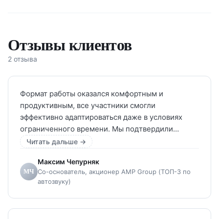
Как ментор работаю с компаниями от 300 млн
₽ выручки: кратный прибыльный рост,
Отзывы клиентов
региональное масштабирование, настройка
2 отзыва
операционных процессов, привлечение
инвестиций, покупка/продажа бизнесов, запуск
новых направлений. Развиваю компетенции
Формат работы оказался комфортным и
продуктивным, все участники смогли
собственников через менторинг.
эффективно адаптироваться даже в условиях
ограниченного времени. Мы подтвердили
ключевые решения и задали стратегическое
Читать дальше →
направление для дальнейшей работы компании.
Максим Чепурняк
МЧ
Со-основатель, акционер AMP Group (ТОП-3 по
автозвуку)