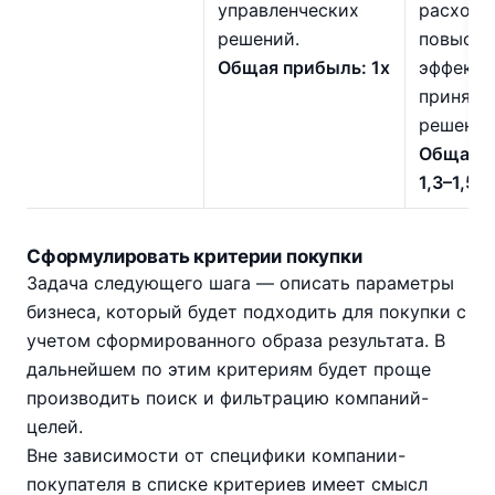
управленческих
расходы
решений.
повысит
Общая прибыль: 1х
эффекти
приняти
решений
Общая п
1,3–1,5х
Сформулировать критерии покупки
Задача следующего шага — описать параметры
бизнеса, который будет подходить для покупки с
учетом сформированного образа результата. В
дальнейшем по этим критериям будет проще
производить поиск и фильтрацию компаний-
целей.
Вне зависимости от специфики компании-
покупателя в списке критериев имеет смысл