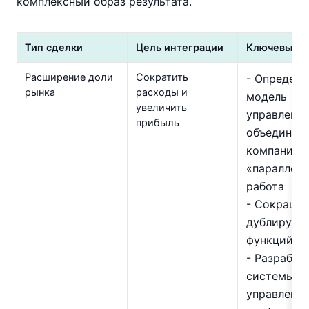
комплексный образ результата.
Тип сделки
Цель интеграции
Ключевые з
Расширение доли
Сократить
- Определи
рынка
расходы и
модель
увеличить
управления
прибыль
объединени
компаний 
«параллель
работа
- Сокраще
дублирующ
функций
- Разработ
системы
управления