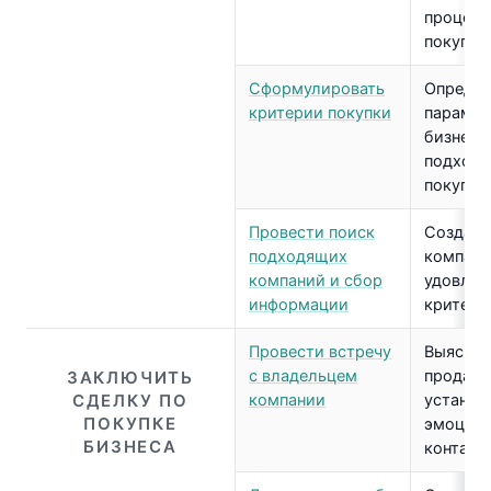
процес
покупки
Сформулировать
Определ
критерии покупки
параме
бизнеса,
подходя
покупки
Провести поиск
Создать
подходящих
компани
компаний и сбор
удовле
информации
критери
Провести встречу
Выяснит
с владельцем
продажи
ЗАКЛЮЧИТЬ
СДЕЛКУ ПО
компании
установ
ПОКУПКЕ
эмоцио
БИЗНЕСА
контакт