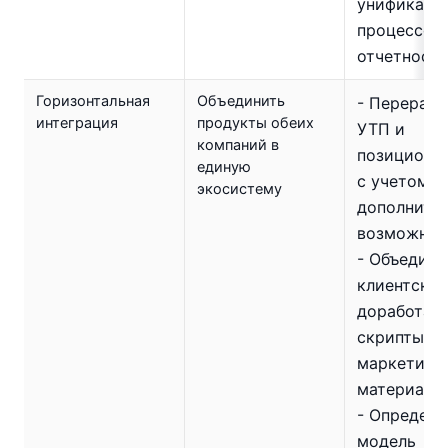
унификаци
процессов
отчетност
Горизонтальная
Объединить
- Перерабо
интеграция
продукты обеих
УТП и
компаний в
позициони
единую
с учетом
экосистему
дополните
возможнос
- Объедини
клиентские
доработат
скрипты п
маркетинг
материалы
- Определи
модель