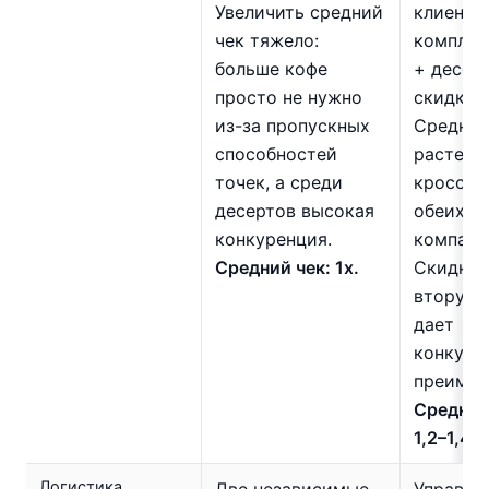
Увеличить средний
клиента
чек тяжело:
комплек
больше кофе
+ десер
просто не нужно
скидкой
из-за пропускных
Средний
способностей
растет з
точек, а среди
кросс-п
десертов высокая
обеих
конкуренция.
компани
Средний чек: 1х.
Скидка 
вторую 
дает
конкуре
преимущ
Средний
1,2–1,4х
Логистика
Две независимые
Управле