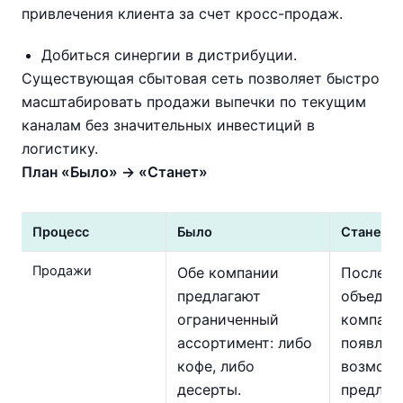
привлечения клиента за счет кросс-продаж.
Добиться синергии в дистрибуции.
Существующая сбытовая сеть позволяет быстро
масштабировать продажи выпечки по текущим
каналам без значительных инвестиций в
логистику.
План «Было» → «Станет»
Процесс
Было
Станет
Продажи
Обе компании
После
предлагают
объедин
ограниченный
компани
ассортимент: либо
появляе
кофе, либо
возможн
десерты.
предлаг