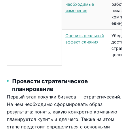
необходимые
работу 
изменения
независ
компани
единую 
Оценить реальный
Убедить
эффект слияния
достиж
стратег
целей
Провести стратегическое
планирование
Первый этап покупки бизнеса — стратегический.
На нем необходимо сформировать образ
результата: понять, какую конкретно компанию
планируется купить и для чего. Также на этом
этапе предстоит определиться с основными