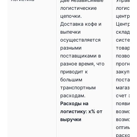
логистические
логисти
цепочки.
централ
Доставка кофе и
Централ
выпечки
склад и
осуществляется
система
разными
товароу
поставщиками в
позволя
разное время, что
прогноз
приводит к
закупки
большим
поставк
транспортным
магазин
расходам.
счет это
Расходы на
появитс
логистику: х% от
возможн
выручки
возможн
оптимиз
расходы