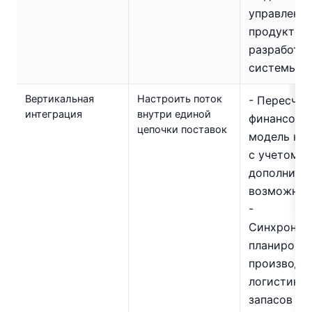
управлени
продуктом
разработат
системы к
Вертикальная
Настроить поток
- Пересчит
интеграция
внутри единой
финансову
цепочки поставок
модель ко
с учетом
дополните
возможнос
-
Синхрониз
планирова
производст
логистики 
запасов