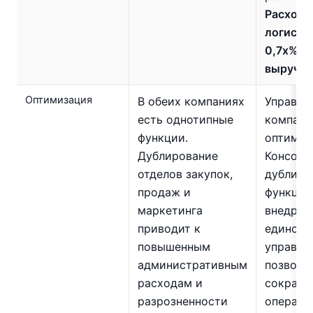
Расходы
логисти
0,7х% о
выручки
Оптимизация
В обеих компаниях
Управле
есть однотипные
компан
функции.
оптимиз
Дублирование
Консоли
отделов закупок,
дублир
продаж и
функций
маркетинга
внедрен
приводит к
единой 
повышенным
управле
административным
позволя
расходам и
сократи
разрозненности
операци