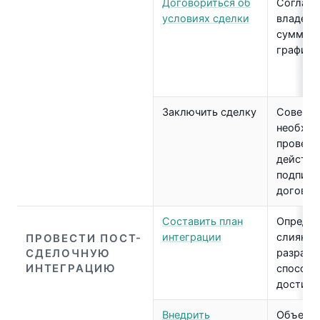
Договориться об
Согласо
условиях сделки
владель
сумму с
график 
Заключить сделку
Соверш
необхо
проверо
действи
подписа
договор
Составить план
Определ
интеграции
слияния
ПРОВЕСТИ ПОСТ-
СДЕЛОЧНУЮ
разрабо
ИНТЕГРАЦИЮ
способы
достиж
Внедрить
Объеди