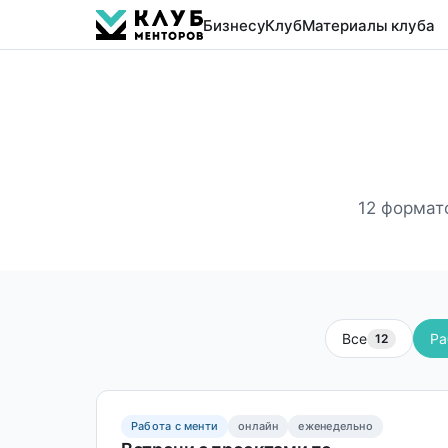
Бизнесу
Клуб
Материалы клуба
12 формат
Все
Ра
12
Работа с менти
онлайн
еженедельно