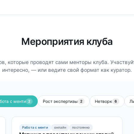
Мероприятия клуба
ов, которые проводят сами менторы клуба. Участвуйт
интересно, — или ведите свой формат как куратор.
бота с менти
Рост экспертизы
Нетворк
Л
2
2
6
Работа с менти
онлайн
постоянно