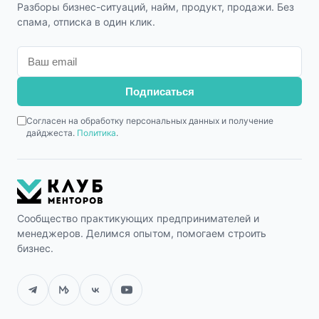
появился финансовый рост.
Разборы бизнес-ситуаций, найм, продукт, продажи. Без
спама, отписка в один клик.
2. Компания: SelfWay - Telegram Mini App
для интерпретации медицинских анализов и
формирования персонализированных
Подписаться
рекомендаций в области здоровья (wellness-
подход, не медицинская услуга). Продукт
Согласен на обработку персональных данных и получение
дайджеста.
Политика
.
ориентирован на массового пользователя и
предполагает масштабирование через
цифровые каналы.
Запрос:
Сообщество практикующих предпринимателей и
Фаундер уже начал разработку MVP с
менеджеров. Делимся опытом, помогаем строить
бизнес.
подрядчиком, но находился в ситуации полной
потери контроля:
не понимал, что именно делает команда, не мог
оценить прогресс, не контролировал бюджет,