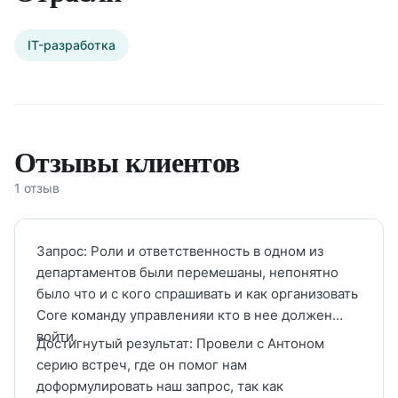
специализированных помещений под задачи
бизнеса.
IT-разработка
Также работаю как ментор и консультант для
фаундеров и команд:
помогаю запускать продукты, выстраивать
процессы разработки, возвращать
Отзывы клиентов
управляемость в бизнесе и находить точки
1 отзыв
роста.
Сертифицированный бизнес-ментор. Моя
ключевая зона — ситуации, где «всё есть, но не
Запрос: Роли и ответственность в одном из
работает»: продукт не запускается, команда не
департаментов были перемешаны, непонятно
было что и с кого спрашивать и как организовать
даёт результата, отсутствует прозрачность и
Core команду управленияи кто в нее должен
управляемость.
войти.
Достигнутый результат: Провели с Антоном
За последние пару лет, в течение которых я
серию встреч, где он помог нам
доформулировать наш запрос, так как
занимаюсь менторингом, я поработал с 10-ками