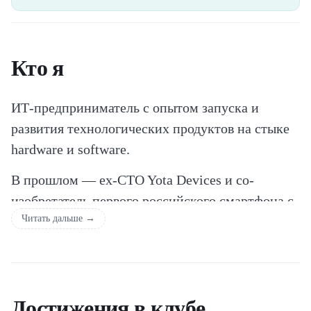
Кто я
ИТ-предприниматель с опытом запуска и
развития технологических продуктов на стыке
hardware и software.
В прошлом — ex-CTO Yota Devices и со-
изобретатель первого российского смартфона с
Читать дальше →
двумя экранами YotaPhone. Участвовал в
создании и выводе на рынок сложных
технологических продуктов, взаимодействовал
с международными командами и
Достижения в клубе
производителями (Азия, Европа).