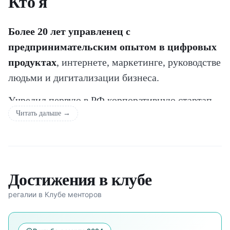
Кто я
Более 20 лет управленец с
предпринимательским опытом в цифровых
продуктах
, интернете, маркетинге, руководстве
людьми и дигитализации бизнеса.
Учредил первую в РФ корпоративную стартап-
Читать дальше →
студию “Аdmitad projects”, где из отраслевых
идей создавал стартапы. Оборот стартап-студии
достиг 1 млрд рублей. Из 100 идей получилось
20 продуктов, а те превратились в 8 цифровых
Достижения в клубе
бизнесов. 4 стартапа успешно перешли
корпоративному заказчику, ещё 4 выкуплены
регалии в Клубе менторов
внешними инвесторами.