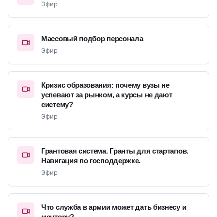
Эфир
Опыт работы в собственном стартапе,
состоящем только из 2х партнёров и нескольких
Массовый подбор персонала
аутсорсеров, и оборотом $2.8млн.
Эфир
Годы управления крупными компаниями с
коллективами более 270 человек с оборотом 1
млрд. руб, включая создание фин. учёта с нуля
Кризис образования: почему вузы не
успевают за рынком, а курсы не дают
и обслуживания десятка разных фин. моделей
систему?
разных стартапов.
Эфир
Руководство и Развитие Команд
Грантовая система. Гранты для стартапов.
Результативность в коллективе начинается с
Навигация по господдержке.
правильной корпоративной культуры,
Эфир
привлечения в команду каждый раз более
сильных и содействие тем, кто прокачивает и
Что служба в армии может дать бизнесу и
себя и окружающих.
ментору?