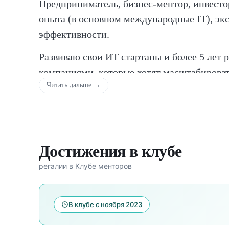
Предприниматель, бизнес-ментор, инвестор
опыта (в основном международные IT), эк
эффективности.
Развиваю свои ИТ стартапы и более 5 лет 
компаниями, которые хотят масштабирова
Читать дальше →
показатели через автоматизацию, прокачив
корпоративной культуры, систем обучения
Сопровождала много проектов, связанных
корпоративным структурированием и быст
Достижения в клубе
новые рынки, включая подготовку к IPO, 
регалии в Клубе менторов
Консультирую в улучшении процессов
(
АХО, ИТ (включая поддержку продаж, марк
В клубе с ноября 2023
- визуализация данных,
- снижение стоимости,