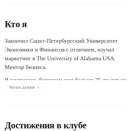
Кто я
Закончил Санкт-Петербургский Университет
Экономики и Финансов с отличием, изучал
маркетинг в The University of Alabama USA.
Ментор бизнеса.
Я занимаюсь бизнесом уже больше 25-ти лет, из
Читать дальше →
них 5 последних лет – международным, в
основном – в США. Основывал собственные
компании и приходил на помощь другим
проектам. Успешно масштабировал бизнесы.
Достижения в клубе
Имею опыт успешного выхода из кризисных