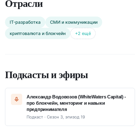
Отрасли
В качестве ментора опыт в постановке
маркетинга с момента идеи продукта до его
вывода на рынок (FinTech). Компания с 10 000
IT-разработка
СМИ и коммуникации
клиентов и проторговкой через свой сервис на
криптовалюта и блокчейн
+2 ещё
биржах более $600 млн./мес. Решаем задачу
упаковать идею основателей в понятный рынку
и текущим клиентам продукт (фичу).
В качестве ментора помогал в разработке
Подкасты и эфиры
бизнес-модели и стратегии стартапа
Buckwe.com (USA)
Александр Водовозов (WhiteWaters Capital) -
про блокчейн, менторинг и навыки
предпринимателя
Подкаст · Сезон 3, эпизод 19